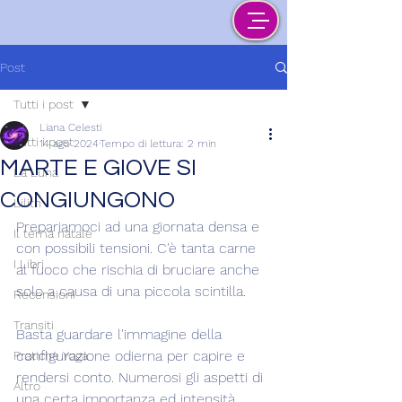
Post
Tutti i post
Liana Celesti
Tutti i post
14 ago 2024
Tempo di lettura: 2 min
MARTE E GIOVE SI
La Luna
CONGIUNGONO
Lilith
Prepariamoci ad una giornata densa e 
Il tema natale
con possibili tensioni. C'è tanta carne 
I Libri
al fuoco che rischia di bruciare anche 
solo a causa di una piccola scintilla.
Recensioni
Transiti
Basta guardare l'immagine della 
configurazione odierna per capire e 
Pratiche Yoga
rendersi conto. Numerosi gli aspetti di 
Altro
una certa importanza ed intensità. 