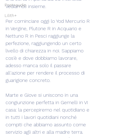
Post+audio
Vediamoli insieme.
Lilith+
Per cominciare oggi lo Yod Mercurio R 
in Vergine, Plutone R in Acquario e 
Nettuno R in Pesci raggiunge la 
perfezione, raggiungendo un certo 
livello di chiarezza in noi. Sappiamo 
cos'è e dove dobbiamo lavorare, 
adesso manca solo il passare 
all'azione per rendere il processo di 
guarigione concreto.
Marte e Giove si uniscono in una 
congiunzione perfetta in Gemelli in VI 
casa: la percepiremo nel quotidiano e 
in tutti i lavori quotidiani nonché 
compiti che abbiamo assunto come 
servizio agli altri e alla madre terra. 