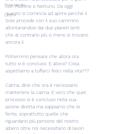
Post+audio
con Plutone e Nettuno. Da oggi 
questo si comincia ad aprire perché il 
Lilith+
Sole procede con il suo cammino 
allontanandosi dai due pianeti lenti 
che al contrario più o meno si trovano 
ancora li.
Potremmo pensare che allora ora 
tutto si è concluso. E allora? Cosa 
aspettiamo a tuffarci felici nella vita???
Calma, direi che ora è necessario 
mantenere la calma. E vero che quel 
processo si è concluso nella sua 
azione diretta ma sappiamo che le 
ferite, soprattutto quelle che 
riguardano più persone del nostro 
albero oltre noi necessitano di lavori 