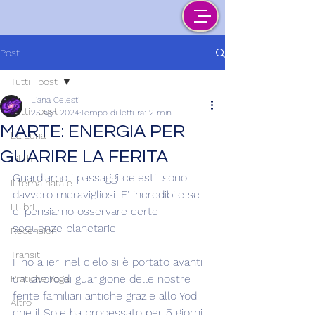
Post
Tutti i post
Liana Celesti
Tutti i post
25 ago 2024
Tempo di lettura: 2 min
MARTE: ENERGIA PER
La Luna
GUARIRE LA FERITA
Lilith
Guardiamo i passaggi celesti...sono 
Il tema natale
davvero meravigliosi. E' incredibile se 
I Libri
ci pensiamo osservare certe 
sequenze planetarie.
Recensioni
Transiti
Fino a ieri nel cielo si è portato avanti 
un lavoro di guarigione delle nostre 
Pratiche Yoga
ferite familiari antiche grazie allo Yod 
Altro
che il Sole ha processato per 5 giorni 