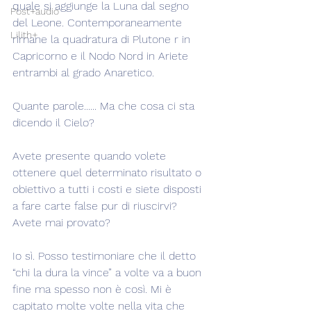
quale si aggiunge la Luna dal segno 
Post+audio
del Leone. Contemporaneamente 
Lilith+
rimane la quadratura di Plutone r in 
Capricorno e il Nodo Nord in Ariete 
entrambi al grado Anaretico.
Quante parole...... Ma che cosa ci sta 
dicendo il Cielo?
Avete presente quando volete 
ottenere quel determinato risultato o 
obiettivo a tutti i costi e siete disposti 
a fare carte false pur di riuscirvi? 
Avete mai provato?
Io sì. Posso testimoniare che il detto 
“chi la dura la vince” a volte va a buon 
fine ma spesso non è così. Mi è 
capitato molte volte nella vita che 