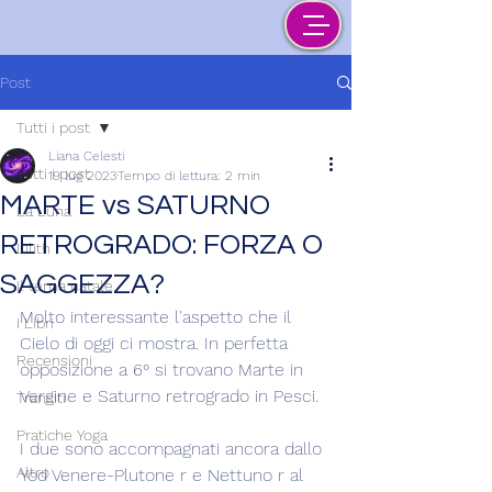
Post
Tutti i post
Liana Celesti
Tutti i post
19 lug 2023
Tempo di lettura: 2 min
MARTE vs SATURNO
La Luna
RETROGRADO: FORZA O
Lilith
SAGGEZZA?
Il tema natale
Molto interessante l'aspetto che il 
I Libri
Cielo di oggi ci mostra. In perfetta 
Recensioni
opposizione a 6° si trovano Marte in 
Vergine e Saturno retrogrado in Pesci.
Transiti
Pratiche Yoga
I due sono accompagnati ancora dallo 
Altro
Yod Venere-Plutone r e Nettuno r al 