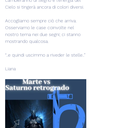
cambieranno di Segno e l'energia del 
Cielo si tingerà ancora di colori diversi.
Accogliamo sempre ciò che arriva. 
Osserviamo le case coinvolte nel 
nostro tema nei due segni; ci stanno 
mostrando qualcosa.
“..e quindi uscimmo a riveder le stelle..”
Liana  