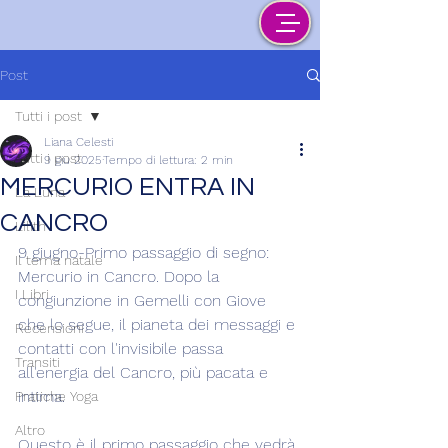
Post
Tutti i post
Liana Celesti
Tutti i post
9 giu 2025
Tempo di lettura: 2 min
MERCURIO ENTRA IN
La Luna
CANCRO
Lilith
9 giugno-Primo passaggio di segno: 
Il tema natale
Mercurio in Cancro. Dopo la 
I Libri
congiunzione in Gemelli con Giove 
che lo segue, il pianeta dei messaggi e 
Recensioni
contatti con l'invisibile passa 
Transiti
all'energia del Cancro, più pacata e 
intima.
Pratiche Yoga
Altro
Questo è il primo passaggio che vedrà 