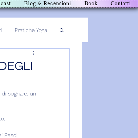
cast
Blog & Recensioni
Book
Contatti
ti
Pratiche Yoga
 DEGLI
di sognare: un 
to.
i Pesci.