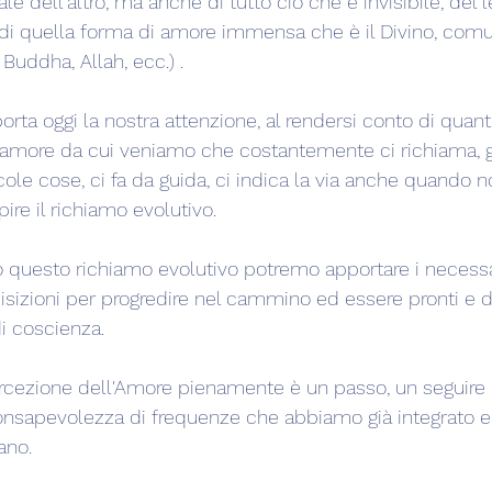
 dell'altro, ma anche di tutto ciò che è invisibile, del 
e di quella forma di amore immensa che è il Divino, comu
 Buddha, Allah, ecc.) .
orta oggi la nostra attenzione, al rendersi conto di quant
d'amore da cui veniamo che costantemente ci richiama, 
ccole cose, ci fa da guida, ci indica la via anche quando 
pire il richiamo evolutivo.
o questo richiamo evolutivo potremo apportare i necessa
izioni per progredire nel cammino ed essere pronti e de
 di coscienza.
rcezione dell'Amore pienamente è un passo, un seguire la
onsapevolezza di frequenze che abbiamo già integrato 
ano.