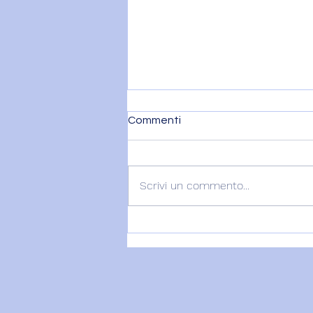
Commenti
Scrivi un commento...
MERCURIO ENTRA IN
LEONE – 9 agosto