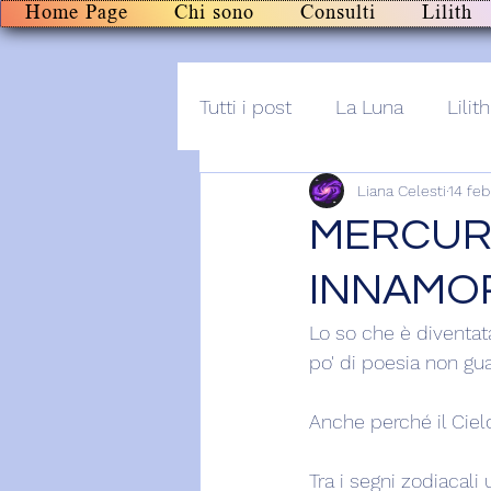
Home Page
Chi sono
Consulti
Lilith
Tutti i post
La Luna
Lilith
Liana Celesti
14 fe
Altro
Post+audio
Li
MERCURIO
INNAMO
Lo so che è diventa
po' di poesia non gua
Anche perché il Ciel
Tra i segni zodiacali