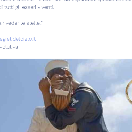
 tutti gli esseri viventi.
riveder le stelle..”
gretidelcielo.it
volutiva