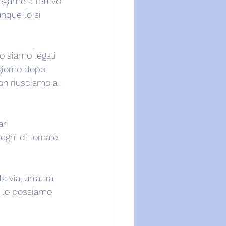
legame affettivo 
nque lo si 
o siamo legati 
giorno dopo 
non riusciamo a 
ri 
gni di tornare 
 via, un'altra 
e lo possiamo 