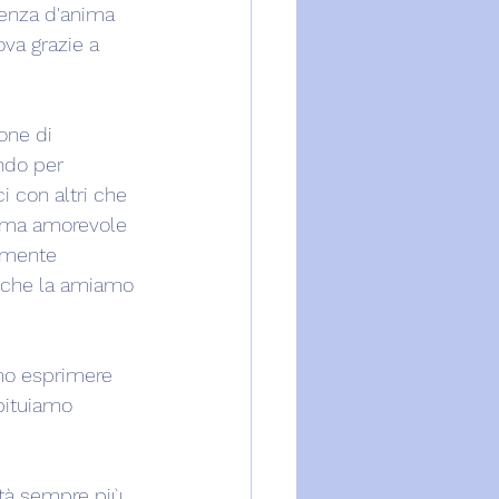
ienza d'anima 
ova grazie a 
one di 
ndo per 
i con altri che 
alma amorevole 
amente 
 che la amiamo 
mo esprimere 
bituiamo 
tà sempre più, 