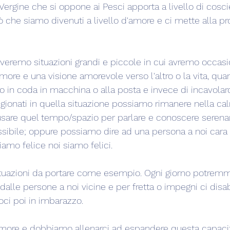
 Vergine che si oppone ai Pesci apporta a livello di cosc
iò che siamo divenuti a livello d'amore e ci mette alla pr
veremo situazioni grandi e piccole in cui avremo occasi
more e una visione amorevole verso l'altro o la vita, qua
 in coda in macchina o alla posta e invece di incavolarc
gionati in quella situazione possiamo rimanere nella c
 usare quel tempo/spazio per parlare e conoscere seren
sibile; oppure possiamo dire ad una persona a noi cara
amo felice noi siamo felici.
situazioni da portare come esempio. Ogni giorno potrem
lle persone a noi vicine e per fretta o impegni ci disa
ci poi in imbarazzo.
amore e dobbiamo allenarci ad espandere questa capaci