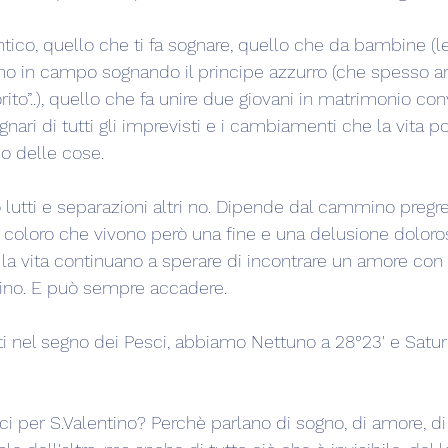
tico, quello che ti fa sognare, quello che da bambine (
o in campo sognando il principe azzurro (che spesso ar
ito”..), quello che fa unire due giovani in matrimonio con
nari di tutti gli imprevisti e i cambiamenti che la vita po
so delle cose.
lutti e separazioni altri no. Dipende dal cammino pregre
coloro che vivono però una fine e una delusione doloros
 la vita continuano a sperare di incontrare un amore con 
ino. E può sempre accadere.
 nel segno dei Pesci, abbiamo Nettuno a 28°23' e Saturn
ci per S.Valentino? Perchè parlano di sogno, di amore, d