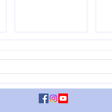
PORTALE 8/8: SI MOSTRA
VENE
L'AQUILONE E... - 8 agosto
DITO