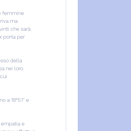
le femmine 
riva ma 
vinti che sarà 
i porta per 
sso della 
a nei loro 
cui 
o a 18°57' e 
i empatia e 