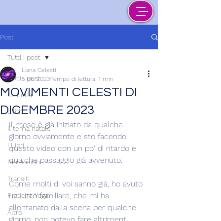
Post
Tutti i post
Liana Celesti
Tutti i post
5 dic 2023
Tempo di lettura: 1 min
MOVIMENTI CELESTI DI
La Luna
DICEMBRE 2023
Lilith
Il mese è già iniziato da qualche 
Il tema natale
giorno ovviamente e sto facendo 
I Libri
questo video con un po' di ritardo e 
qualche passaggio già avvenuto.
Recensioni
Transiti
Come molti di voi sanno già, ho avuto 
un lutto familiare, che mi ha 
Pratiche Yoga
allontanato dalla scena per qualche 
Altro
giorno, non potevo fare altrimenti.