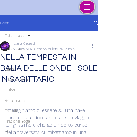
Post
Tutti i post
Liana Celesti
Tutti i post
22 nov 2023
Tempo di lettura: 2 min
NELLA TEMPESTA IN
La Luna
BALIA DELLE ONDE - SOLE
Lilith
IN SAGITTARIO
Il tema natale
I Libri
Recensioni
Immaginiamo di essere su una nave 
Transiti
con la quale dobbiamo fare un viaggio 
Pratiche Yoga
lunghissimo e che ad un certo punto 
Altro
della traversata ci imbattiamo in una 