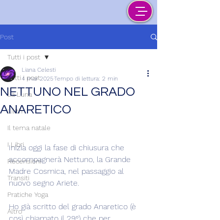
Post
Tutti i post
Liana Celesti
Tutti i post
4 mar 2025
Tempo di lettura: 2 min
NETTUNO NEL GRADO
La Luna
ANARETICO
Lilith
Il tema natale
I Libri
Inizia oggi la fase di chiusura che 
accompagnerà Nettuno, la Grande 
Recensioni
Madre Cosmica, nel passaggio al 
Transiti
nuovo segno Ariete.
Pratiche Yoga
Ho già scritto del grado Anaretico (è 
Altro
così chiamato il 29°) che per 