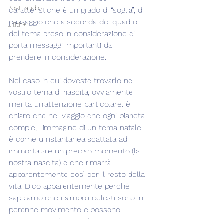
Post+audio
caratteristiche è un grado di “soglia”, di 
passaggio che a seconda del quadro 
Lilith+
del tema preso in considerazione ci 
porta messaggi importanti da 
prendere in considerazione.
Nel caso in cui doveste trovarlo nel 
vostro tema di nascita, ovviamente 
merita un'attenzione particolare: è 
chiaro che nel viaggio che ogni pianeta 
compie, l'immagine di un tema natale 
è come un'istantanea scattata ad 
immortalare un preciso momento (la 
nostra nascita) e che rimarrà 
apparentemente così per il resto della 
vita. Dico apparentemente perchè 
sappiamo che i simboli celesti sono in 
perenne movimento e possono 