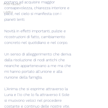
portano ad acquisire maggior 
Post+audio
consapevolezza, chiarezza interiore e 
Lilith+
pace, nel cielo si manifesta con i 
pianeti lenti.
Novità in effetti importanti, pulizie e 
ricostruzioni di fatto, cambiamento 
concreto nel quotidiano e nel corpo.
Un senso di alleggerimento che deriva 
dalla risoluzione di nodi antichi che 
neanche appartenevano a me ma che 
mi hanno portato all'unione e alla 
riunione della famiglia.
L'Anima che si esprime attraverso la 
Luna e l'Io che lo fa attraverso il Sole 
si muovono veloci nel procedere 
costante e continuo delle nostre vite.