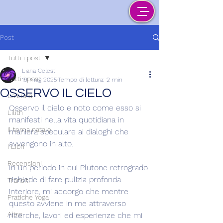
Post
Tutti i post
Liana Celesti
Tutti i post
19 mag 2025
Tempo di lettura: 2 min
OSSERVO IL CIELO
La Luna
Osservo il cielo e noto come esso si 
Lilith
manifesti nella vita quotidiana in 
Il tema natale
maniera speculare ai dialoghi che 
avvengono in alto.
I Libri
Recensioni
In un periodo in cui Plutone retrogrado 
richiede di fare pulizia profonda 
Transiti
interiore, mi accorgo che mentre 
Pratiche Yoga
questo avviene in me attraverso 
Altro
ricerche, lavori ed esperienze che mi 