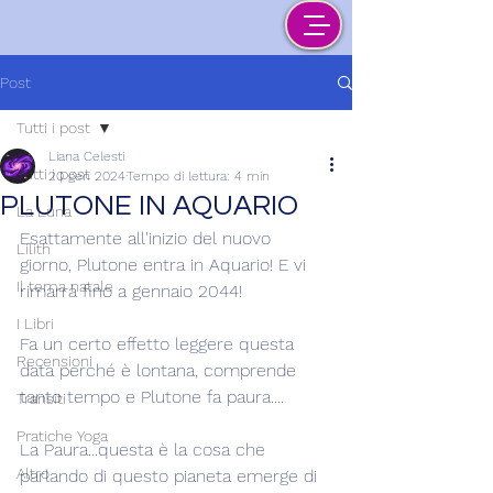
Post
Tutti i post
Liana Celesti
Tutti i post
20 gen 2024
Tempo di lettura: 4 min
PLUTONE IN AQUARIO
La Luna
Esattamente all'inizio del nuovo 
Lilith
giorno, Plutone entra in Aquario! E vi 
Il tema natale
rimarrà fino a gennaio 2044!
I Libri
Fa un certo effetto leggere questa 
Recensioni
data perché è lontana, comprende 
tanto tempo e Plutone fa paura....
Transiti
Pratiche Yoga
La Paura...questa è la cosa che 
Altro
parlando di questo pianeta emerge di 