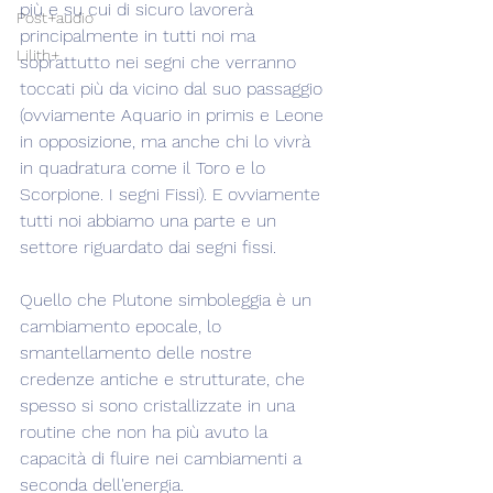
più e su cui di sicuro lavorerà 
Post+audio
principalmente in tutti noi ma 
Lilith+
soprattutto nei segni che verranno 
toccati più da vicino dal suo passaggio 
(ovviamente Aquario in primis e Leone 
in opposizione, ma anche chi lo vivrà 
in quadratura come il Toro e lo 
Scorpione. I segni Fissi). E ovviamente 
tutti noi abbiamo una parte e un 
settore riguardato dai segni fissi.
Quello che Plutone simboleggia è un 
cambiamento epocale, lo 
smantellamento delle nostre 
credenze antiche e strutturate, che 
spesso si sono cristallizzate in una 
routine che non ha più avuto la 
capacità di fluire nei cambiamenti a 
seconda dell'energia.