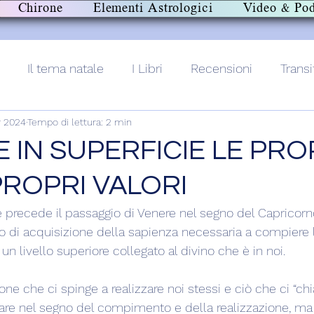
Chirone
Elementi Astrologici
Video & Pod
Il tema natale
I Libri
Recensioni
Transi
v 2024
Tempo di lettura: 2 min
lith+
 IN SUPERFICIE LE PRO
 PROPRI VALORI
 precede il passaggio di Venere nel segno del Capricorno.
io di acquisizione della sapienza necessaria a compiere l
un livello superiore collegato al divino che è in noi.
ione che ci spinge a realizzare noi stessi e ciò che ci “chi
rare nel segno del compimento e della realizzazione, ma