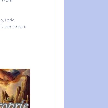
no del 
o, Fede, 
l'Universo poi 