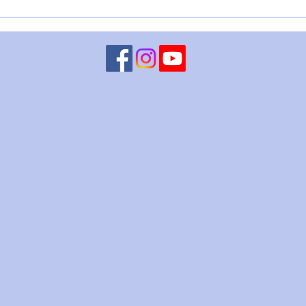
LUNA CONGIUNTA A
MART
CHIRONE RETROGRADO - 5
– 4 
agosto