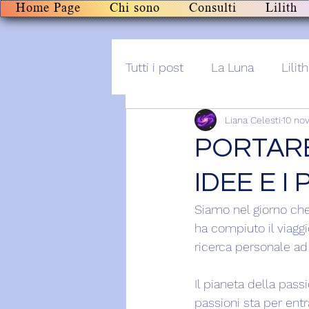
Home Page
Chi sono
Consulti
Lilith
Tutti i post
La Luna
Lilith
Liana Celesti
10 no
Altro
Post+audio
Li
PORTARE
IDEE E I
Siamo nel giorno che
ha compiuto il viagg
ricerca personale ad 
Il pianeta della pass
passioni sta per ent