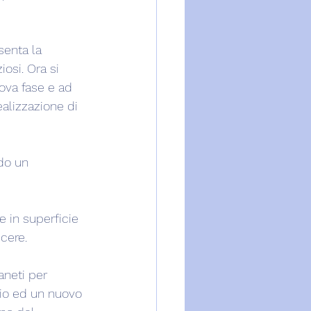
senta la 
osi. Ora si 
ova fase e ad 
ealizzazione di 
do un 
 in superficie 
cere.
aneti per 
gio ed un nuovo 