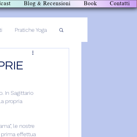
cast
Blog & Recensioni
Book
Contatti
ti
Pratiche Yoga
PRIE
 In Sagittario 
a propria 
ama”, le nostre 
 prima effettua 