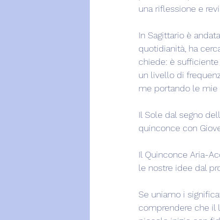
una riflessione e rev
In Sagittario è andat
quotidianità, ha cerc
chiede: è sufficient
un livello di frequen
me portando le mie 
Il Sole dal segno d
quinconce con Giove 
Il Quinconce Aria-Ac
le nostre idee dal pr
Se uniamo i significat
comprendere che il l