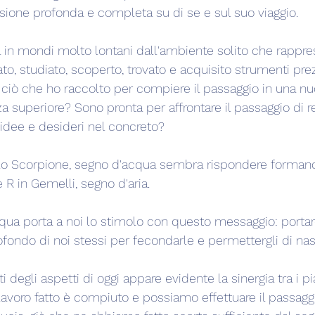
isione profonda e completa su di se e sul suo viaggio.
a in mondi molto lontani dall'ambiente solito che rappre
ato, studiato, scoperto, trovato e acquisito strumenti prezi
e ciò che ho raccolto per compiere il passaggio in una nu
za superiore? Sono pronta per affrontare il passaggio di r
idee e desideri nel concreto?
ello Scorpione, segno d'acqua sembra rispondere forman
R in Gemelli, segno d'aria.
qua porta a noi lo stimolo con questo messaggio: portare
ofondo di noi stessi per fecondarle e permettergli di nas
i degli aspetti di oggi appare evidente la sinergia tra i pi
avoro fatto è compiuto e possiamo effettuare il passag