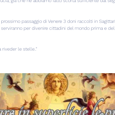
ducia, già che ne abbiamo fatto scorta sufficiente dal seg
prossimo passaggio di Venere 3 doni raccolti in Sagittari
 serviranno per divenire cittadini del mondo prima e del
riveder le stelle..”