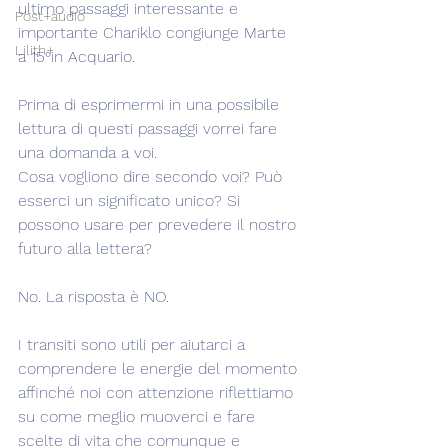
ultimo passaggi interessante e 
Post+audio
importante Chariklo congiunge Marte 
Lilith+
a 15°in Acquario.
Prima di esprimermi in una possibile 
lettura di questi passaggi vorrei fare 
una domanda a voi.
Cosa vogliono dire secondo voi? Può 
esserci un significato unico? Si 
possono usare per prevedere il nostro 
futuro alla lettera?
No. La risposta è NO.
I transiti sono utili per aiutarci a 
comprendere le energie del momento 
affinché noi con attenzione riflettiamo 
su come meglio muoverci e fare 
scelte di vita che comunque e 