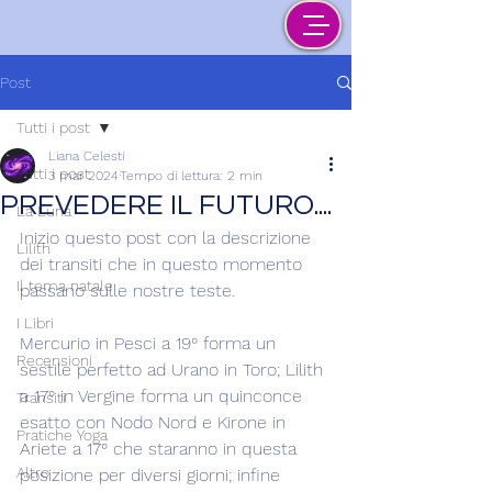
Post
Tutti i post
Liana Celesti
Tutti i post
3 mar 2024
Tempo di lettura: 2 min
PREVEDERE IL FUTURO....
La Luna
Inizio questo post con la descrizione 
Lilith
dei transiti che in questo momento 
Il tema natale
passano sulle nostre teste.
I Libri
Mercurio in Pesci a 19° forma un 
Recensioni
sestile perfetto ad Urano in Toro; Lilith 
a 17° in Vergine forma un quinconce 
Transiti
esatto con Nodo Nord e Kirone in 
Pratiche Yoga
Ariete a 17° che staranno in questa 
Altro
posizione per diversi giorni; infine 