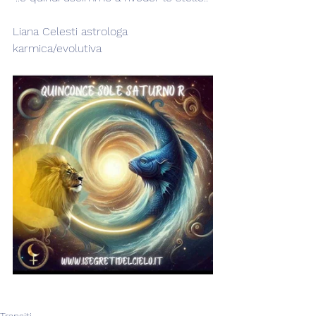
Liana Celesti astrologa 
karmica/evolutiva