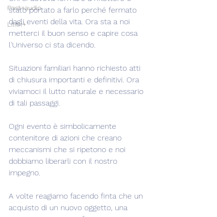
Post+audio
stato portato a farlo perché fermato 
dagli eventi della vita. Ora sta a noi 
Lilith+
metterci il buon senso e capire cosa 
l'Universo ci sta dicendo.
Situazioni familiari hanno richiesto atti 
di chiusura importanti e definitivi. Ora 
viviamoci il lutto naturale e necessario 
di tali passaggi.
Ogni evento è simbolicamente 
contenitore di azioni che creano 
meccanismi che si ripetono e noi 
dobbiamo liberarli con il nostro 
impegno.
A volte reagiamo facendo finta che un 
acquisto di un nuovo oggetto, una 