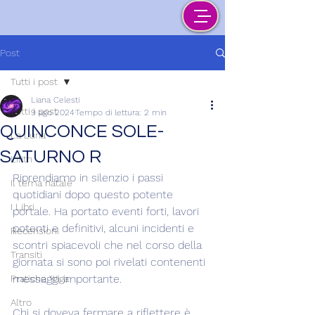
Post
Tutti i post
Liana Celesti
Tutti i post
9 ago 2024
Tempo di lettura: 2 min
QUINCONCE SOLE-
La Luna
SATURNO R
Lilith
Riprendiamo in silenzio i passi 
Il tema natale
quotidiani dopo questo potente 
I Libri
portale. Ha portato eventi forti, lavori 
potenti e definitivi, alcuni incidenti e 
Recensioni
scontri spiacevoli che nel corso della 
Transiti
giornata si sono poi rivelati contenenti 
messaggi importante.
Pratiche Yoga
Altro
Chi si doveva fermare a riflettere è 