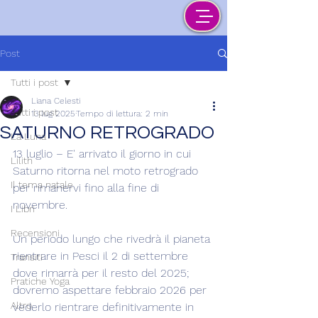
Post
Tutti i post
Liana Celesti
Tutti i post
13 lug 2025
Tempo di lettura: 2 min
SATURNO RETROGRADO
La Luna
13 luglio – E' arrivato il giorno in cui 
Lilith
Saturno ritorna nel moto retrogrado 
Il tema natale
per rimanervi fino alla fine di 
novembre.
I Libri
Recensioni
Un periodo lungo che rivedrà il pianeta 
rientrare in Pesci il 2 di settembre 
Transiti
dove rimarrà per il resto del 2025; 
Pratiche Yoga
dovremo aspettare febbraio 2026 per 
Altro
vederlo rientrare definitivamente in 