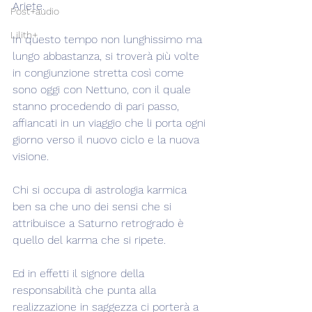
Ariete.
Post+audio
Lilith+
In questo tempo non lunghissimo ma 
lungo abbastanza, si troverà più volte 
in congiunzione stretta così come 
sono oggi con Nettuno, con il quale 
stanno procedendo di pari passo, 
affiancati in un viaggio che li porta ogni 
giorno verso il nuovo ciclo e la nuova 
visione.
Chi si occupa di astrologia karmica 
ben sa che uno dei sensi che si 
attribuisce a Saturno retrogrado è 
quello del karma che si ripete.
Ed in effetti il signore della 
responsabilità che punta alla 
realizzazione in saggezza ci porterà a 