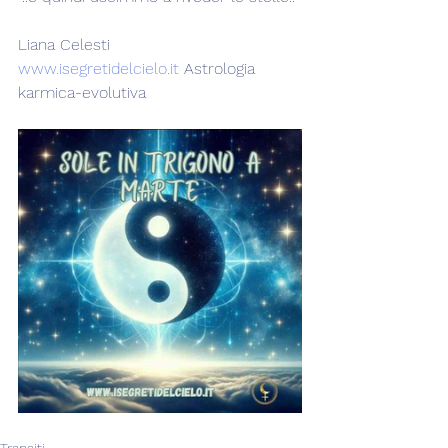
Liana Celesti
www.isegretidelcielo.it
 Astrologia 
karmica-evolutiva