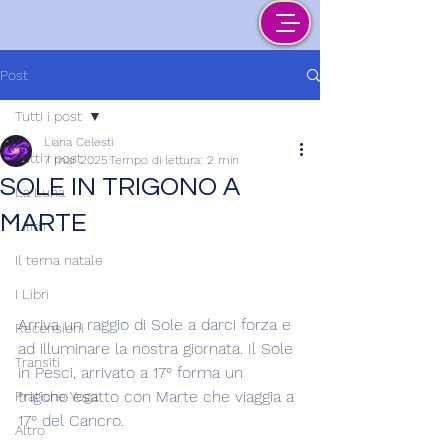
Post
Tutti i post
Liana Celesti
Tutti i post
7 mar 2025
Tempo di lettura: 2 min
SOLE IN TRIGONO A
La Luna
MARTE
Lilith
Il tema natale
I Libri
Arriva un raggio di Sole a darci forza e 
Recensioni
ad illuminare la nostra giornata. Il Sole 
Transiti
in Pesci, arrivato a 17° forma un 
trigono esatto con Marte che viaggia a 
Pratiche Yoga
17° del Cancro.
Altro