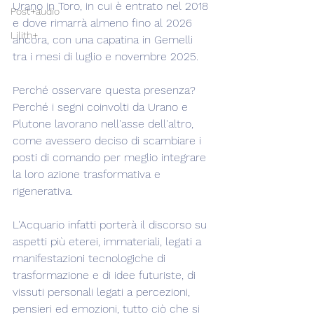
Urano in Toro, in cui è entrato nel 2018 
Post+audio
e dove rimarrà almeno fino al 2026 
Lilith+
ancora, con una capatina in Gemelli 
tra i mesi di luglio e novembre 2025.
Perché osservare questa presenza? 
Perché i segni coinvolti da Urano e 
Plutone lavorano nell'asse dell'altro, 
come avessero deciso di scambiare i 
posti di comando per meglio integrare 
la loro azione trasformativa e 
rigenerativa.
L'Acquario infatti porterà il discorso su 
aspetti più eterei, immateriali, legati a 
manifestazioni tecnologiche di 
trasformazione e di idee futuriste, di 
vissuti personali legati a percezioni, 
pensieri ed emozioni, tutto ciò che si 