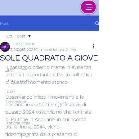
Post
Tutti i post
Liana Celesti
Tutti i post
26 gen 2024
Tempo di lettura: 2 min
SOLE QUADRATO A GIOVE
La Luna
Il passaggio odierno mette in evidenza 
Lilith
la tematica portante a livello collettivo 
Il tema natale
di questo momento storico.
I Libri
Osservando infatti i movimenti e le 
Recensioni
posizioni importanti e significative di 
questo 2024 osserviamo che l'entrata 
Transiti
di Plutone in Acquario, in cui ricordo 
Pratiche Yoga
starà fino al 2044, viene 
Altro
accompagnata dalla presenza di 