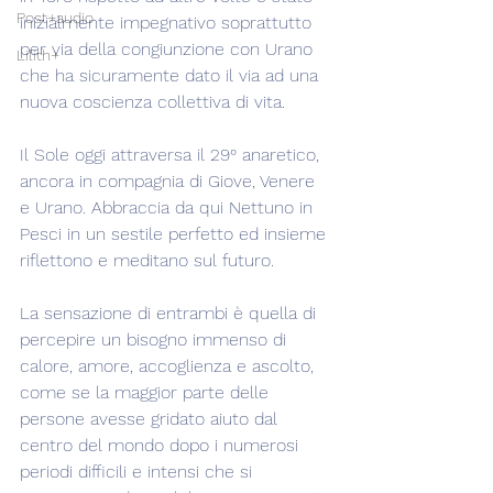
Post+audio
inizialmente impegnativo soprattutto 
per via della congiunzione con Urano 
Lilith+
che ha sicuramente dato il via ad una 
nuova coscienza collettiva di vita.
Il Sole oggi attraversa il 29° anaretico, 
ancora in compagnia di Giove, Venere 
e Urano. Abbraccia da qui Nettuno in 
Pesci in un sestile perfetto ed insieme 
riflettono e meditano sul futuro.
La sensazione di entrambi è quella di 
percepire un bisogno immenso di 
calore, amore, accoglienza e ascolto, 
come se la maggior parte delle 
persone avesse gridato aiuto dal 
centro del mondo dopo i numerosi 
periodi difficili e intensi che si 