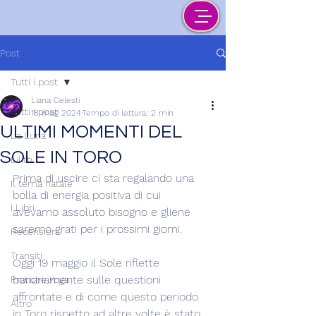
Post
Tutti i post
Liana Celesti
Tutti i post
18 mag 2024
Tempo di lettura: 2 min
ULTIMI MOMENTI DEL
La Luna
SOLE IN TORO
Lilith
Prima di uscire ci sta regalando una 
Il tema natale
bolla di energia positiva di cui 
I Libri
avevamo assoluto bisogno e gliene 
saremo grati per i prossimi giorni.
Recensioni
Transiti
Oggi 19 maggio il Sole riflette 
bonariamente sulle questioni 
Pratiche Yoga
affrontate e di come questo periodo 
Altro
in Toro rispetto ad altre volte è stato 