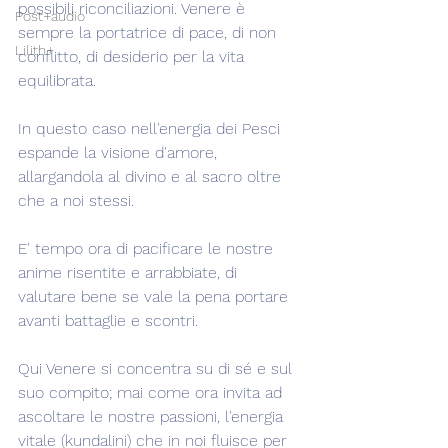
possibili riconciliazioni. Venere è 
Post+audio
sempre la portatrice di pace, di non 
Lilith+
conflitto, di desiderio per la vita 
equilibrata.
In questo caso nell'energia dei Pesci 
espande la visione d'amore, 
allargandola al divino e al sacro oltre 
che a noi stessi.
E' tempo ora di pacificare le nostre 
anime risentite e arrabbiate, di 
valutare bene se vale la pena portare 
avanti battaglie e scontri.
Qui Venere si concentra su di sé e sul 
suo compito; mai come ora invita ad 
ascoltare le nostre passioni, l'energia 
vitale (kundalini) che in noi fluisce per 