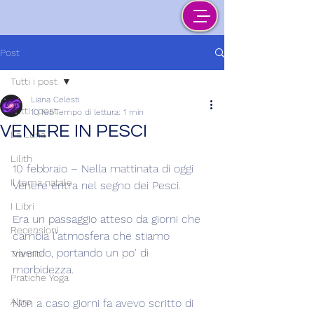
Post
Tutti i post
Liana Celesti
Tutti i post
10 feb
Tempo di lettura: 1 min
VENERE IN PESCI
La Luna
Lilith
10 febbraio – Nella mattinata di oggi 
Il tema natale
Venere entra nel segno dei Pesci.
I Libri
Era un passaggio atteso da giorni che 
Recensioni
cambia l'atmosfera che stiamo 
vivendo, portando un po' di 
Transiti
morbidezza.
Pratiche Yoga
Altro
Non a caso giorni fa avevo scritto di 