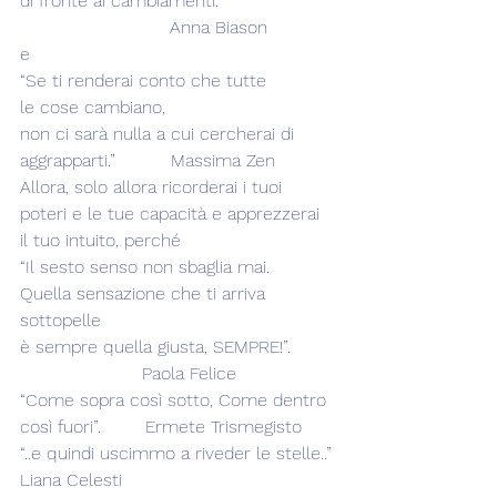
di fronte ai cambiamenti.”                    
                           Anna Biason
e
“Se ti renderai conto che tutte
le cose cambiano,
non ci sarà nulla a cui cercherai di 
aggrapparti.”          Massima Zen
Allora, solo allora ricorderai i tuoi 
poteri e le tue capacità e apprezzerai 
il tuo intuito, perché
“Il sesto senso non sbaglia mai.
Quella sensazione che ti arriva 
sottopelle
è sempre quella giusta, SEMPRE!”.        
                      Paola Felice
“Come sopra così sotto, Come dentro 
così fuori”.        Ermete Trismegisto
“..e quindi uscimmo a riveder le stelle..”
Liana Celesti 