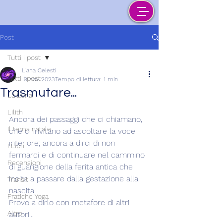
Post
Tutti i post
Liana Celesti
Tutti i post
19 nov 2023
Tempo di lettura: 1 min
Trasmutare...
La Luna
Lilith
Ancora dei passaggi che ci chiamano, 
Il tema natale
che ci invitano ad ascoltare la voce 
interiore; ancora a dirci di non 
I Libri
fermarci e di continuare nel cammino 
Recensioni
di guarigione della ferita antica che 
incita a passare dalla gestazione alla 
Transiti
nascita.
Pratiche Yoga
Provo a dirlo con metafore di altri 
Altro
autori...