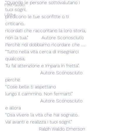
“Quando le persone sottovalutano i 
Post+audio
tuoi sogni,
Lilith+
predicono le tue sconfitte o ti 
criticano,
ricordati che raccontano la loro storia, 
non la tua.”         Autore Sconosciuto
Perchè noi dobbiamo ricordare che ….
“Tutto nella vita cerca di insegnarci 
qualcosa.
Tu fai attenzione e impara in fretta”.      
                        Autore Sconosciuto
perché
“Cose belle ti aspettano
lungo il cammino. Non fermarti.”          
                        Autore Sconosciuto
e allora
“Osa vivere la vita che hai sognato.
Vai avanti e realizza i tuoi sogni.”           
                       Ralph Waldo Emerson