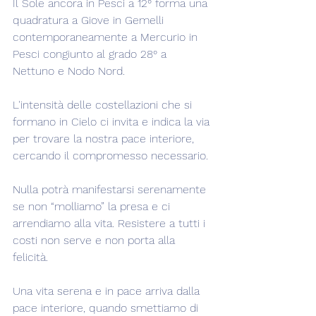
Il Sole ancora in Pesci a 12° forma una 
quadratura a Giove in Gemelli 
contemporaneamente a Mercurio in 
Pesci congiunto al grado 28° a 
Nettuno e Nodo Nord.
L'intensità delle costellazioni che si 
formano in Cielo ci invita e indica la via 
per trovare la nostra pace interiore, 
cercando il compromesso necessario.
Nulla potrà manifestarsi serenamente 
se non “molliamo” la presa e ci 
arrendiamo alla vita. Resistere a tutti i 
costi non serve e non porta alla 
felicità.
Una vita serena e in pace arriva dalla 
pace interiore, quando smettiamo di 