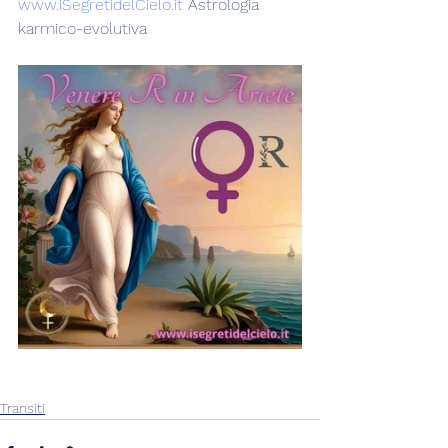
www.iSegretidelCielo.it
 Astrologia 
karmico-evolutiva
Transiti