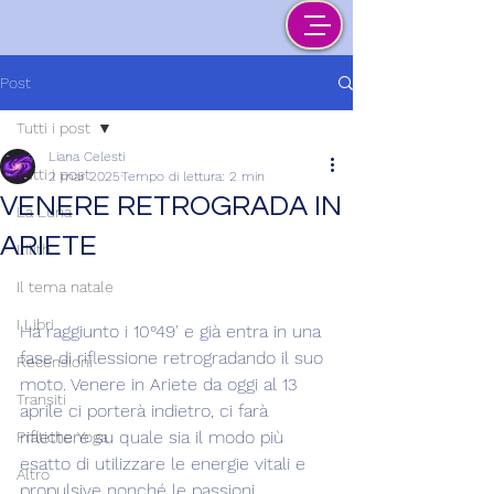
Post
Tutti i post
Liana Celesti
Tutti i post
2 mar 2025
Tempo di lettura: 2 min
VENERE RETROGRADA IN
La Luna
ARIETE
Lilith
Il tema natale
I Libri
Ha raggiunto i 10°49' e già entra in una 
fase di riflessione retrogradando il suo 
Recensioni
moto. Venere in Ariete da oggi al 13 
Transiti
aprile ci porterà indietro, ci farà 
riflettere su quale sia il modo più 
Pratiche Yoga
esatto di utilizzare le energie vitali e 
Altro
propulsive nonché le passioni.