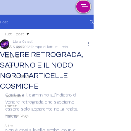
Post
Tutti i post
Liana Celesti
Tutti i post
5 apr 2025
Tempo di lettura: 1 min
VENERE RETROGRADA,
La Luna
SATURNO E IL NODO
Lilith
NORD..PARTICELLE
Il tema natale
COSMICHE
I Libri
Continua il cammino all'indietro di 
Recensioni
Venere retrograda che sappiamo 
Transiti
essere solo apparente nella realtà 
fisica.
Pratiche Yoga
Altro
Non è così a livello simbolico in cui, 