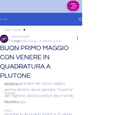
Post
Tutti i post
Liana Celesti
Tutti i post
1 mag 2024
Tempo di lettura: 2 min
BUON PRIMO MAGGIO
La Luna
CON VENERE IN
Lilith
QUADRATURA A
Il tema natale
PLUTONE
I Libri
Appena entrata nel nuovo segno 
Recensioni
anche Venere deve passare “l'esame” 
Transiti
del Signore dell'oscurità e del mondo 
di sotto.
Pratiche Yoga
Altro
Plutone in Acquario infatti a 2° viene 